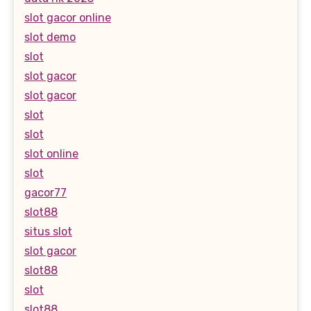
slot gacor online
slot demo
slot
slot gacor
slot gacor
slot
slot
slot online
slot
gacor77
slot88
situs slot
slot gacor
slot88
slot
slot88