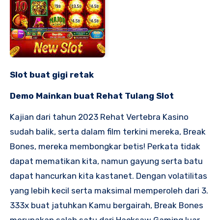
Slot buat gigi retak
Demo Mainkan buat Rehat Tulang Slot
Kajian dari tahun 2023 Rehat Vertebra Kasino
sudah balik, serta dalam film terkini mereka, Break
Bones, mereka membongkar betis! Perkata tidak
dapat mematikan kita, namun gayung serta batu
dapat hancurkan kita kastanet. Dengan volatilitas
yang lebih kecil serta maksimal memperoleh dari 3.
333x buat jatuhkan Kamu bergairah, Break Bones
merupakan salah satu dari Hacksaw Gaming luar