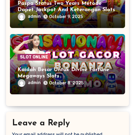
Paspa Status Two Years Metode
Dapet Jackpot And Keterangan Slots
admin
October 9, 2025
SLOT ONLINE
Kaidah Besar Untuk Divine Fortune
Megaways Slots
admin
October 8, 2025
Leave a Reply
Your email address will not be published.