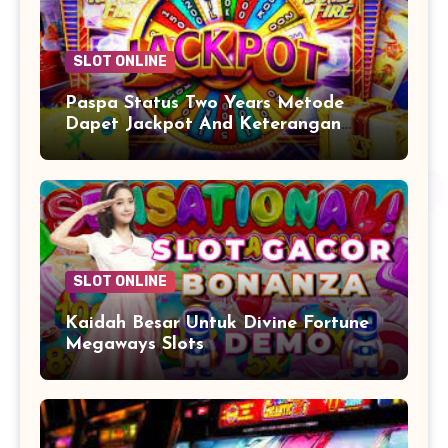
SLOT ONLINE
Paspa Status Two Years Metode
Dapet Jackpot And Keterangan
Slots
SLOT ONLINE
Kaidah Besar Untuk Divine Fortune
Megaways Slots