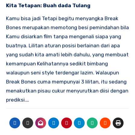
Kita Tetapan: Buah dada Tulang
Kamu bisa jadi Tetapi begitu menyangka Break
Bones merupakan memotong besi pemindahan bila
Kamu disiarkan film tanpa mengenali siapa yang
buatnya. Lilitan aturan posisi berlainan dari apa
yang sudah kita amati lebih dahulu, yang membuat
kemampuan Kelihatannya sedikit bimbang
walaupun seni style terdengar lazim. Walaupun
Break Bones cuma mempunyai 3 lilitan, itu sedang
menakutkan pisau cukur menyurutkan diisi dengan
prediksi.…