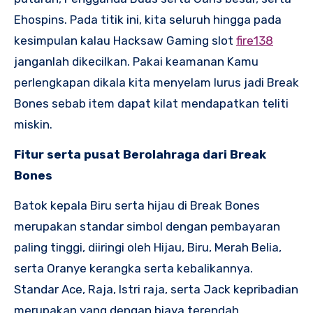
Ehospins. Pada titik ini, kita seluruh hingga pada
kesimpulan kalau Hacksaw Gaming slot
fire138
janganlah dikecilkan. Pakai keamanan Kamu
perlengkapan dikala kita menyelam lurus jadi Break
Bones sebab item dapat kilat mendapatkan teliti
miskin.
Fitur serta pusat Berolahraga dari Break
Bones
Batok kepala Biru serta hijau di Break Bones
merupakan standar simbol dengan pembayaran
paling tinggi, diiringi oleh Hijau, Biru, Merah Belia,
serta Oranye kerangka serta kebalikannya.
Standar Ace, Raja, Istri raja, serta Jack kepribadian
merupakan yang dengan biaya terendah.