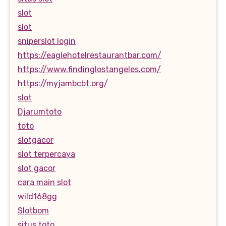
slot
slot
sniperslot login
https://eaglehotelrestaurantbar.com/
https://www.findinglostangeles.com/
https://myjambcbt.org/
slot
Djarumtoto
toto
slotgacor
slot terpercaya
slot gacor
cara main slot
wild168gg
Slotbom
situs toto