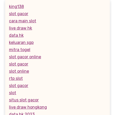
king138
slot gacor
cara main slot
live draw hk
data hk
keluaran sgp
mitra togel
slot gacor online
slot gacor
slot online
rtp slot
slot gacor
slot
situs slot gacor
live draw hongkong
data hk 2023