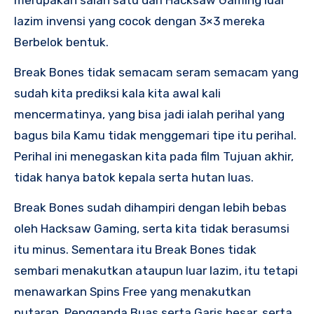
lazim invensi yang cocok dengan 3×3 mereka
Berbelok bentuk.
Break Bones tidak semacam seram semacam yang
sudah kita prediksi kala kita awal kali
mencermatinya, yang bisa jadi ialah perihal yang
bagus bila Kamu tidak menggemari tipe itu perihal.
Perihal ini menegaskan kita pada film Tujuan akhir,
tidak hanya batok kepala serta hutan luas.
Break Bones sudah dihampiri dengan lebih bebas
oleh Hacksaw Gaming, serta kita tidak berasumsi
itu minus. Sementara itu Break Bones tidak
sembari menakutkan ataupun luar lazim, itu tetapi
menawarkan Spins Free yang menakutkan
putaran, Pengganda Buas serta Garis besar, serta