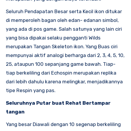
Seluruh Pendapatan Besar serta Kecil ikon ditukar
di memperoleh bagan oleh edan- edanan simbol,
yang ada di pos game. Salah satunya yang lain ciri
yang bisa dipakai selaku pengganti Wilds
merupakan Tangan Skeleton ikon. Yang Buas ciri
mempunyai aktif analogi berharga dari 2, 3, 4, 5, 10,
25, ataupun 100 sepanjang game bawah. Tiap-
tiap berkeliling dari Echospin merupakan replika
dari lebih dahulu karena melingkar, menjadikannya
tipe Respin yang pas.
Seluruhnya Putar buat Rehat Bertampar
tangan
Yang besar Diawali dengan 10 segenap berkeliling