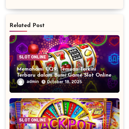
Related Post
SLOT ONLINE
Memahami CQ9: Temuan Terkini
Terbaru dalam Bumi Game Slot Online
admin
October 18, 2025
SLOT ONLINE