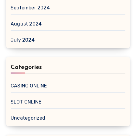
September 2024
August 2024
July 2024
Categories
CASINO ONLINE
SLOT ONLINE
Uncategorized