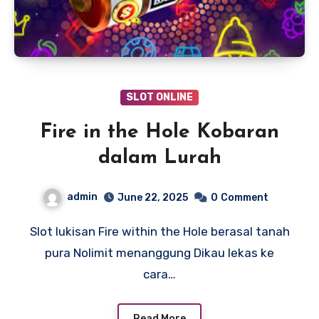
SLOT ONLINE
Fire in the Hole Kobaran
dalam Lurah
admin
June 22, 2025
0
Comment
Slot lukisan Fire within the Hole berasal tanah
pura Nolimit menanggung Dikau lekas ke
cara…
Read More