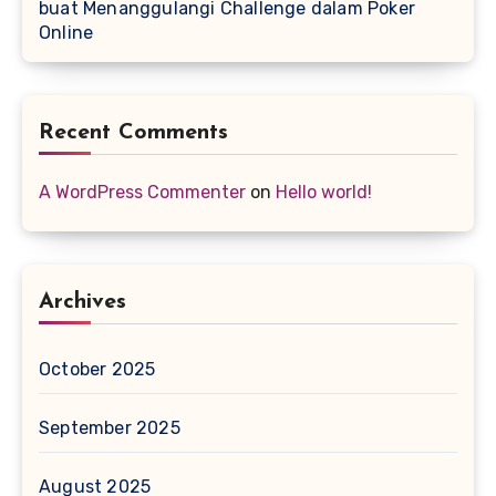
buat Menanggulangi Challenge dalam Poker
Online
Recent Comments
A WordPress Commenter
on
Hello world!
Archives
October 2025
September 2025
August 2025