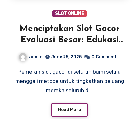
SLOT ONLINE
Menciptakan Slot Gacor
Evaluasi Besar: Edukasi
Komplit buat Pemeran Slot
admin
June 25, 2025
0
Comment
Gacor
Pemeran slot gacor di seluruh bumi selalu
menggali metode untuk tingkatkan peluang
mereka seluruh di…
Read More