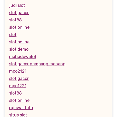
judi slot
slot gacor
slot88
slot online
slot
slot online
slot demo
mahadewa88
slot gacor gampang menang
mpo2121
slot gacor
mpo1221
slot88
slot online
rajawalitoto
situs slot