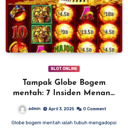
SLOT ONLINE
Tampak Globe Bogem
mentah: 7 Insiden Menang
dengan cara Harus Dikau
admin
April 3, 2025
0
Comment
Tahu
Globe bogem mentah ialah tubuh mengadopsi