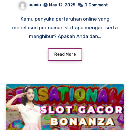
admin
May 12, 2025
0
Comment
Kamu penyuka pertaruhan online yang
menelusuri permainan slot apa mengait serta
menghibur? Apakah Anda dan…
Read More