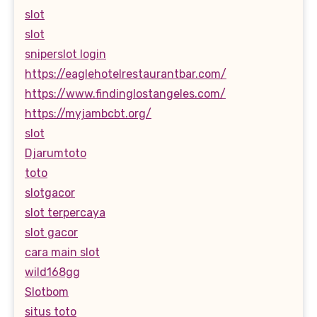
slot
slot
sniperslot login
https://eaglehotelrestaurantbar.com/
https://www.findinglostangeles.com/
https://myjambcbt.org/
slot
Djarumtoto
toto
slotgacor
slot terpercaya
slot gacor
cara main slot
wild168gg
Slotbom
situs toto