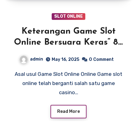
SLOT ONLINE
Keterangan Game Slot
Online Bersuara Keras“ 88
Pirate’ s Treasure”– Kajian
admin
May 16, 2025
0
Comment
Komplet dan Detail
Asal usul Game Slot Online Online Game slot
online telah berganti salah satu game
casino…
Read More