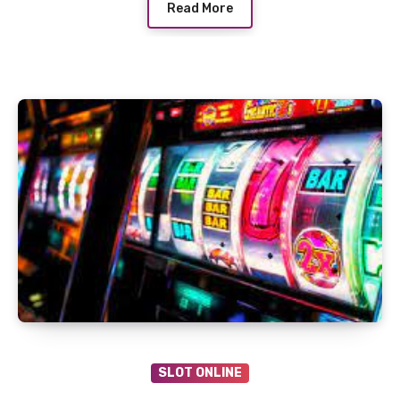
Read More
SLOT ONLINE