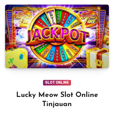
SLOT ONLINE
Lucky Meow Slot Online
Tinjauan